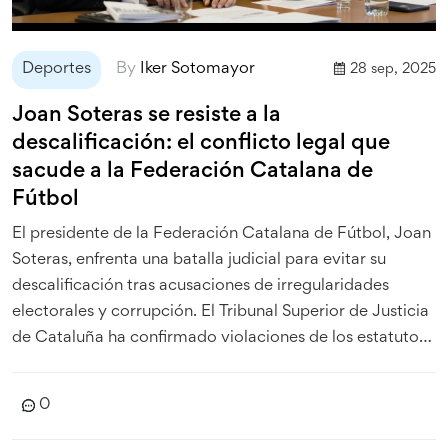
Deportes
By
Iker Sotomayor
28 sep, 2025
Joan Soteras se resiste a la
descalificación: el conflicto legal que
sacude a la Federación Catalana de
Fútbol
El presidente de la Federación Catalana de Fútbol, Joan
Soteras, enfrenta una batalla judicial para evitar su
descalificación tras acusaciones de irregularidades
electorales y corrupción. El Tribunal Superior de Justicia
de Cataluña ha confirmado violaciones de los estatutos
que, según la normativa, deberían provocar su expulsión.
La oposición de Juanjo Isern y el apoyo del gobierno
0
regional complican aún más el escenario. La polémica
pone en duda la gestión de fondos públicos y la