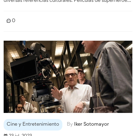
diversas referencias culturales. Películas de superhéroes
como "The Avengers" y "The Dark Knight" también son
relevantes en la cultura popular moderna. Además, no
0
olvides las animaciones icónicas como "Toy Story" y "El
Rey León". En resumen, una mezcla diversa de géneros y
épocas te ayudará a estar bien versado en la cultura
popular.
Cine y Entretenimiento
By
Iker Sotomayor