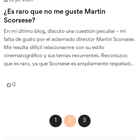
23 jul, 2023
¿Es raro que no me guste Martin
Scorsese?
En mi último blog, discuto una cuestión peculiar - mi
falta de gusto por el aclamado director Martin Scorsese.
Me resulta difícil relacionarme con su estilo
cinematográfico y sus temas recurrentes. Reconozco
que es raro, ya que Scorsese es ampliamente respetado
en la industria del cine. Sin embargo, creo firmemente
que el gusto es subjetivo y varía de una persona a otra.
0
Aunque no disfruto su trabajo, respeto su talento y su
contribución al cine.
1
2
3