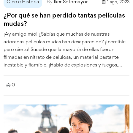
Cine e Historia
By
Iker Sotomayor
1 ago, 2023
¿Por qué se han perdido tantas películas
mudas?
¡Ay amigo mío! ¿Sabías que muchas de nuestras
adoradas películas mudas han desaparecido? ¡Increíble
pero cierto! Sucede que la mayoría de ellas fueron
filmadas en nitrato de celulosa, un material bastante
inestable y flamíble. ¡Hablo de explosiones y fuegos,
como una barbacoa de cine, literalmente! Además, en
aquellos tiempos no existían las copias digitales,
0
entonces si la única copia se deterioraba, ¡adiós película!
¡Es como si tu abuela tirara tu única copia de los cómics
de Spiderman de los años 60! ¡Qué tragedia
cinematográfica!