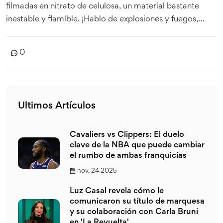
filmadas en nitrato de celulosa, un material bastante
inestable y flamíble. ¡Hablo de explosiones y fuegos,
como una barbacoa de cine, literalmente! Además, en
aquellos tiempos no existían las copias digitales,
0
entonces si la única copia se deterioraba, ¡adiós película!
¡Es como si tu abuela tirara tu única copia de los cómics
de Spiderman de los años 60! ¡Qué tragedia
cinematográfica!
Ultimos Artículos
Cavaliers vs Clippers: El duelo
clave de la NBA que puede cambiar
el rumbo de ambas franquicias
nov, 24 2025
Luz Casal revela cómo le
comunicaron su título de marquesa
y su colaboración con Carla Bruni
en 'La Revuelta'