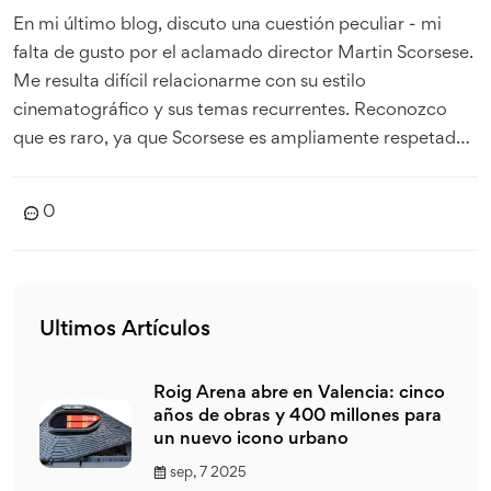
En mi último blog, discuto una cuestión peculiar - mi
falta de gusto por el aclamado director Martin Scorsese.
Me resulta difícil relacionarme con su estilo
cinematográfico y sus temas recurrentes. Reconozco
que es raro, ya que Scorsese es ampliamente respetado
en la industria del cine. Sin embargo, creo firmemente
que el gusto es subjetivo y varía de una persona a otra.
0
Aunque no disfruto su trabajo, respeto su talento y su
contribución al cine.
Ultimos Artículos
Roig Arena abre en Valencia: cinco
años de obras y 400 millones para
un nuevo icono urbano
sep, 7 2025