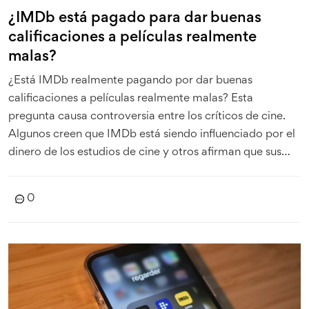
¿IMDb está pagado para dar buenas
calificaciones a películas realmente
malas?
¿Está IMDb realmente pagando por dar buenas
calificaciones a películas realmente malas? Esta
pregunta causa controversia entre los críticos de cine.
Algunos creen que IMDb está siendo influenciado por el
dinero de los estudios de cine y otros afirman que sus
calificaciones son confiables y objetivas. La verdad es
que la respuesta no es tan sencilla. IMDb se esfuerza por
0
mantener la integridad de sus calificaciones, pero a
veces las fuerzas externas pueden influir en el resultado.
Por lo tanto, es difícil decir con certeza si IMDb está
pagado para dar buenas calificaciones a películas
realmente malas.