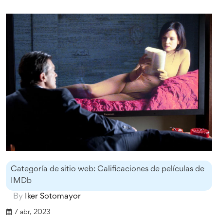
proyección en el festival. Por lo tanto, es crucial
investigar y entender las reglas de cada festival antes de
enviar una película. En resumen, no puedes enviar tus
películas a cualquier festival de cine sin tener en cuenta
sus restricciones específicas.
Categoría de sitio web: Calificaciones de películas de
IMDb
By
Iker Sotomayor
7 abr, 2023