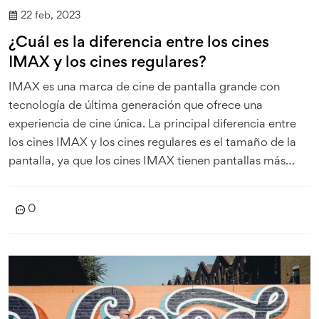
22 feb, 2023
¿Cuál es la diferencia entre los cines
IMAX y los cines regulares?
IMAX es una marca de cine de pantalla grande con
tecnología de última generación que ofrece una
experiencia de cine única. La principal diferencia entre
los cines IMAX y los cines regulares es el tamaño de la
pantalla, ya que los cines IMAX tienen pantallas más
grandes y mejor calidad de imagen. Además, los cines
IMAX tienen un sistema de sonido más avanzado que los
0
cines regulares. El precio de la entrada a un cine IMAX
también es generalmente más alto que el de los cines
regulares. Por último, los cines IMAX ofrecen algunas
características adicionales como butacas mejoradas,
proyección 3D y contenido exclusivo.