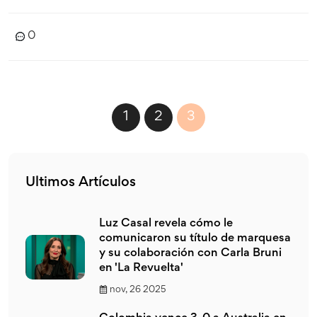
estrés. El entretenimiento también puede ser una
actividad educativa, como la lectura de un libro sobre un
0
tema determinado. La palabra "entretenimiento" es una
excelente opción para describir libros, películas,
programas de televisión y juegos.
1
2
3
Ultimos Artículos
Luz Casal revela cómo le
comunicaron su título de marquesa
y su colaboración con Carla Bruni
en 'La Revuelta'
nov, 26 2025