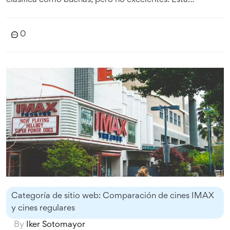
clasifica como buenas, pero no excelentes. Esta
calificación se basa en la cantidad de votos que una
película recibe, así como en la calidad de los votos. Por
0
lo tanto, la calificación promedio de una película en
IMDB es una buena manera de determinar si una película
es buena, promedio o mala.
Categoría de sitio web: Comparación de cines IMAX
y cines regulares
By
Iker Sotomayor