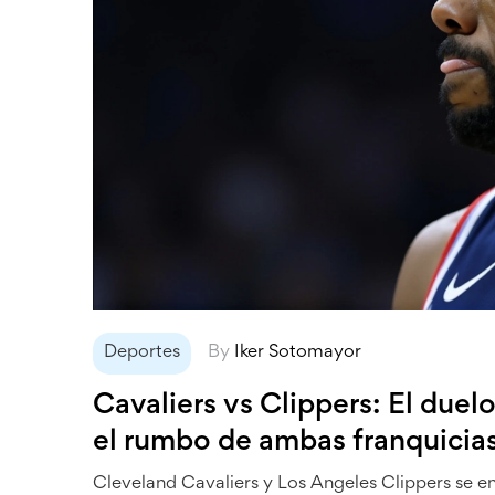
Deportes
By
Iker Sotomayor
Cavaliers vs Clippers: El due
el rumbo de ambas franquicia
Cleveland Cavaliers y Los Angeles Clippers se e